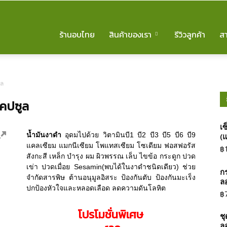
ร้านอบไทย
สินค้าของเรา
รีวิวลูกค้า
สา
ูล
แคปซูล
เ
น้ำมันงาดำ
อุดมไปด้วย วิตามินบี1 บี2 บี3 บี5 บี6 บี9
(แ
แคลเซียม แมกนีเซียม โพแทสเซียม โซเดียม ฟอสฟอรัส
฿
สังกะสี เหล็ก บำรุง ผม ผิวพรรณ เล็บ ไขข้อ กระดูก ปวด
เข่า ปวดเมื่อย Sesamin(พบได้ในงาดำชนิดเดียว) ช่วย
ก
จำกัดสารพิษ ต้านอนุมูลอิสระ ป้องกันตับ ป้องกันมะเร็ง
ล
ปกป้องหัวใจและหลอดเลือด ลดความดันโลหิต
฿
โปรโมชั่นพิเศษ
ชุ
ล