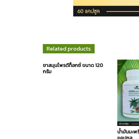
Related products
ชาสมุนไพรดีท็อกซ์ ขนาด 120
กรัม
น้ำมันมะพร
แคปซูล