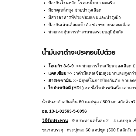
ป้องกันโรคหวัด โรคเหน็บชา ตะคริว
มีธาตุเหล็กสูง ช่วยบำรุงเลือด
มีสารอาหารที่ช่วยซ่อมแซมและบำรุงผิว
ป้องกันเส้นเลือดแข็งตัว ช่วยขยายหลอดเลือด
ช่วยกระตุ้นการทำงานของระบบภูมิคุ้มกัน
น้ำมันงาดำจะประกอบไปด้วย
โอเมก้า 3-6-9
>> ช่วยการไหลเวียนของเลือด ป้
แคลเซียม
>> งาดำมีแคลเซียมสูงมากและสูงกว่
สารเซซามิน
>> มีฤทธิ์ในการป้องกันตับ ช่วย
ไขมันชนิดดี (HDL)
>> ซึ่งไขมันชนิดนี้จะสามา
น้ำมันงาดำสกัดเย็น 60 แคปซูล / 500 มก สกัดด้วย
อย. 13-1-01563-5-0056
วิธีรับประทาน
: รับประทานครั้งละ 2 – 4 แคปซูล เ
ขนาดบรรจุ : กระปุกละ 60 แคปซูล (500 มิลลิกรัม 