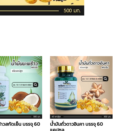
้าวสกัดเย็น บรรจุ 60
น้ำมันถั่วดาวอินคา บรรจุ 60
แคปซูล